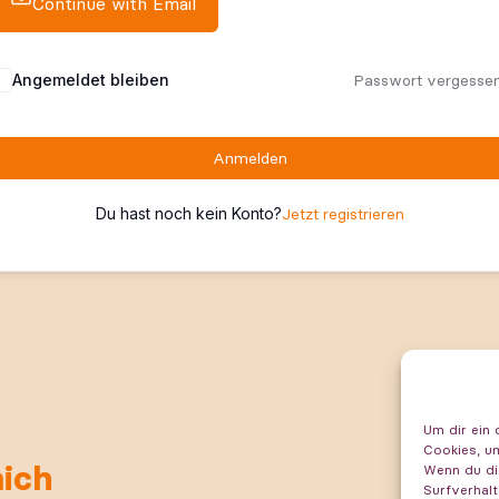
Continue with Email
Angemeldet bleiben
Passwort vergesse
Anmelden
Du hast noch kein Konto?
Jetzt registrieren
Um dir ein 
Cookies, u
mich
Has
Wenn du di
Surfverhalt