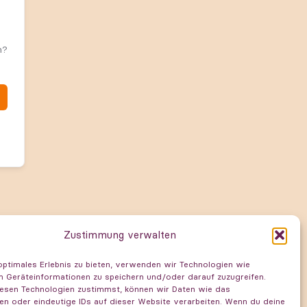
n?
Zustimmung verwalten
optimales Erlebnis zu bieten, verwenden wir Technologien wie
m Geräteinformationen zu speichern und/oder darauf zuzugreifen.
t du noch Fragen?
esen Technologien zustimmst, können wir Daten wie das
en oder eindeutige IDs auf dieser Website verarbeiten. Wenn du deine